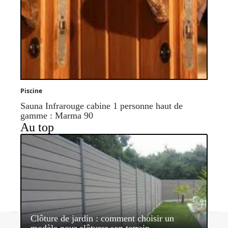
Piscine
Sauna Infrarouge cabine 1 personne haut de
gamme : Marma 90
Au top
Clôture de jardin : comment choisir un
Contact
Mentions légales
Sitemap
modèle pour clôturer son terrain