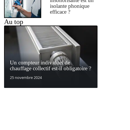
insonorisante est un
isolante phonique
efficace ?
Au top
Un compteur individuel de
chauffage collectif est-il obligatoire ?
25 novembre 2024