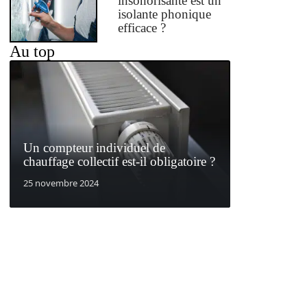
insonorisante est un
isolante phonique
efficace ?
Au top
Un compteur individuel de
chauffage collectif est-il obligatoire ?
25 novembre 2024