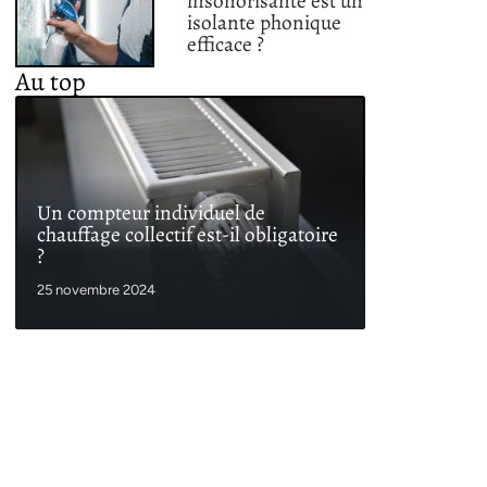
insonorisante est un
isolante phonique
efficace ?
Au top
Un compteur individuel de
chauffage collectif est-il obligatoire
?
25 novembre 2024