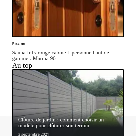
Piscine
Sauna Infrarouge cabine 1 personne haut de
gamme : Marma 90
Au top
Clôture de jardin : comment choisir un
Contact
Mentions légales
Sitemap
modèle pour clôturer son terrain
© 2026 | quipeutlefaire.fr
3 septembre 2021