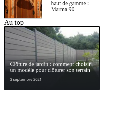
haut de gamme :
Marma 90
Au top
Clôture de jardin : comment choisir
un modèle pour clôturer son terrain
3 septembre 2021