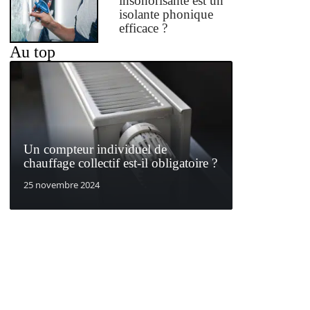
insonorisante est un
isolante phonique
efficace ?
Au top
Un compteur individuel de
chauffage collectif est-il obligatoire ?
25 novembre 2024