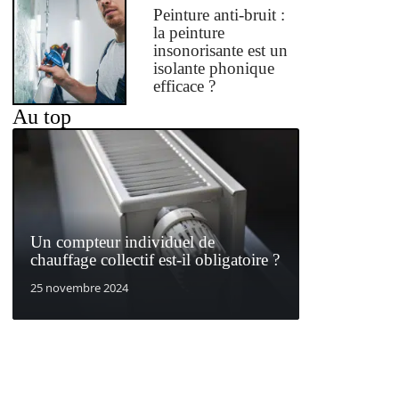
Peinture anti-bruit :
la peinture
insonorisante est un
isolante phonique
efficace ?
Au top
Un compteur individuel de
chauffage collectif est-il obligatoire ?
25 novembre 2024