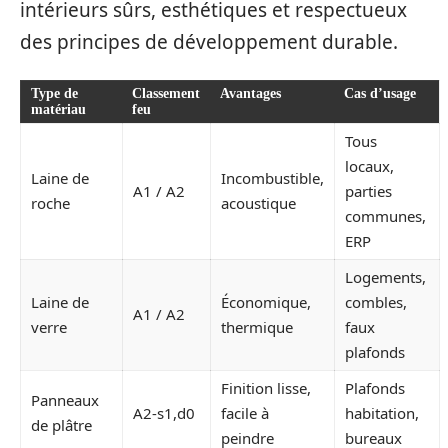
intérieurs sûrs, esthétiques et respectueux
des principes de développement durable.
Type de
Classement
Avantages
Cas d’usage
matériau
feu
Tous
locaux,
Laine de
Incombustible,
A1 / A2
parties
roche
acoustique
communes,
ERP
Logements,
Laine de
Économique,
combles,
A1 / A2
verre
thermique
faux
plafonds
Finition lisse,
Plafonds
Panneaux
A2-s1,d0
facile à
habitation,
de plâtre
peindre
bureaux