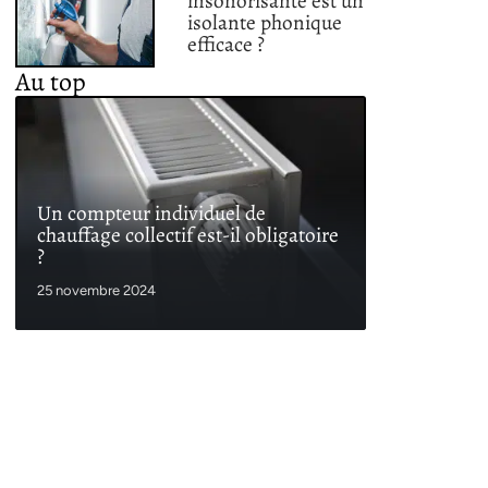
insonorisante est un
isolante phonique
efficace ?
Au top
Un compteur individuel de
chauffage collectif est-il obligatoire
?
25 novembre 2024