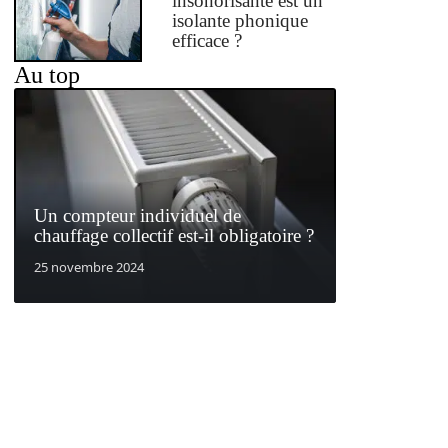
insonorisante est un
isolante phonique
efficace ?
Au top
Un compteur individuel de
chauffage collectif est-il obligatoire ?
25 novembre 2024