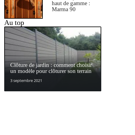
haut de gamme :
Marma 90
Au top
Clôture de jardin : comment choisir
un modèle pour clôturer son terrain
3 septembre 2021