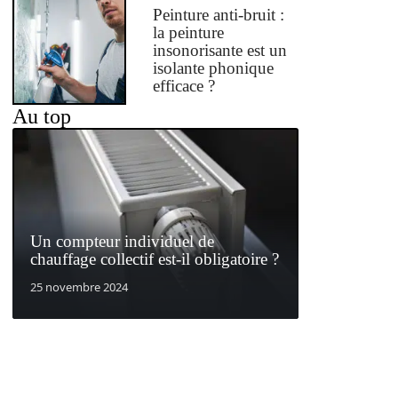
Peinture anti-bruit :
la peinture
insonorisante est un
isolante phonique
efficace ?
Au top
Un compteur individuel de
chauffage collectif est-il obligatoire ?
25 novembre 2024