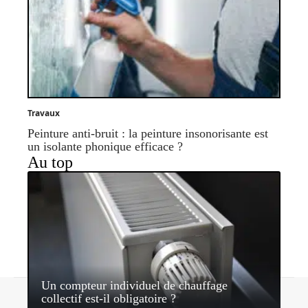
Travaux
Peinture anti-bruit : la peinture insonorisante est
un isolante phonique efficace ?
Au top
Un compteur individuel de chauffage
Contact
Mentions légales
Sitemap
collectif est-il obligatoire ?