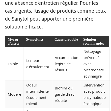
une absence d’entretien régulier. Pour les
cas urgents, l’usage de produits comme ceux
de Sanytol peut apporter une première
solution efficace.
Niveau
Symptômes
Cause probable
Solution
d’alerte
recommandée
Nettoyage
Accumulation
préventif
Lenteur
Faible
légère de
avec
d’écoulement
résidus
bicarbonate
et vinaigre
Odeur
Intervention
Biofilm ou
intermittente,
avec produit
Modéré
garde d’eau
écoulement
enzymatique
réduite
ralenti
écologique