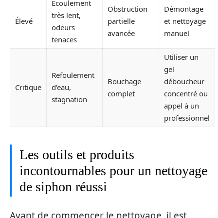
Écoulement
Obstruction
Démontage
très lent,
Élevé
partielle
et nettoyage
odeurs
avancée
manuel
tenaces
Utiliser un
gel
Refoulement
Bouchage
déboucheur
Critique
d’eau,
complet
concentré ou
stagnation
appel à un
professionnel
Les outils et produits
incontournables pour un nettoyage
de siphon réussi
Avant de commencer le nettoyage, il est