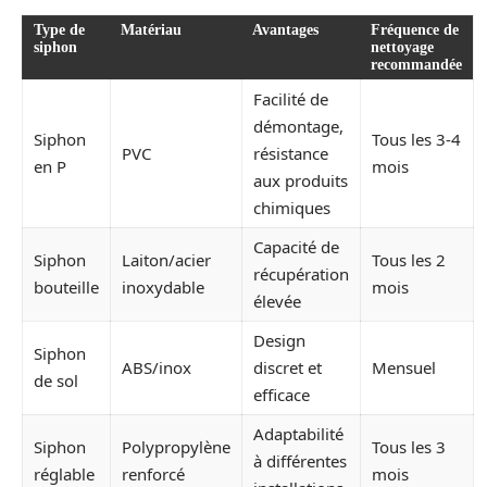
Type de
Matériau
Avantages
Fréquence de
siphon
nettoyage
recommandée
Facilité de
démontage,
Siphon
Tous les 3-4
PVC
résistance
en P
mois
aux produits
chimiques
Capacité de
Siphon
Laiton/acier
Tous les 2
récupération
bouteille
inoxydable
mois
élevée
Design
Siphon
ABS/inox
discret et
Mensuel
de sol
efficace
Adaptabilité
Siphon
Polypropylène
Tous les 3
à différentes
réglable
renforcé
mois