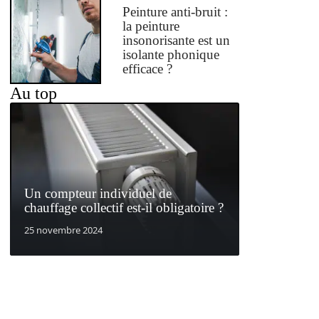
Peinture anti-bruit :
la peinture
insonorisante est un
isolante phonique
efficace ?
Au top
Un compteur individuel de
chauffage collectif est-il obligatoire ?
25 novembre 2024