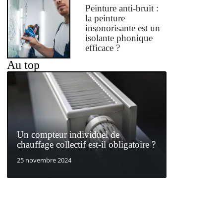
Peinture anti-bruit :
la peinture
insonorisante est un
isolante phonique
efficace ?
Au top
Un compteur individuel de
chauffage collectif est-il obligatoire ?
25 novembre 2024