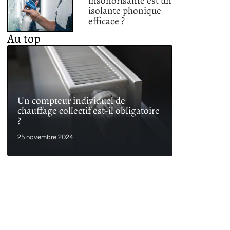
insonorisante est un
isolante phonique
efficace ?
Au top
Un compteur individuel de
chauffage collectif est-il obligatoire
?
25 novembre 2024