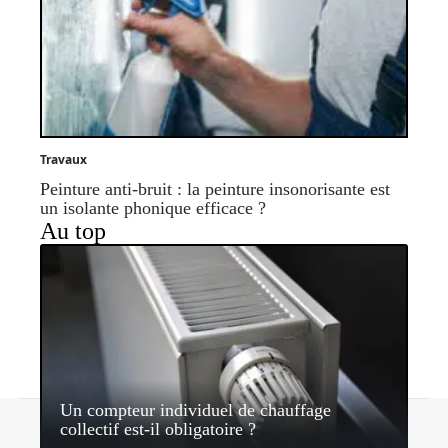
Travaux
Peinture anti-bruit : la peinture insonorisante est
un isolante phonique efficace ?
Au top
Un compteur individuel de chauffage
Contact
Mentions légales
Sitemap
collectif est-il obligatoire ?