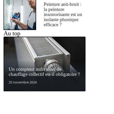
Peinture anti-bruit :
la peinture
insonorisante est un
isolante phonique
efficace ?
Au top
Un compteur individuel de
chauffage collectif est-il obligatoire ?
25 novembre 2024