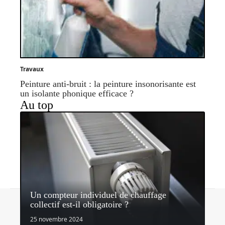
Travaux
Peinture anti-bruit : la peinture insonorisante est
un isolante phonique efficace ?
Au top
Un compteur individuel de chauffage
Contact
Mentions légales
Sitemap
collectif est-il obligatoire ?
© 2026 | quipeutlefaire.fr
25 novembre 2024