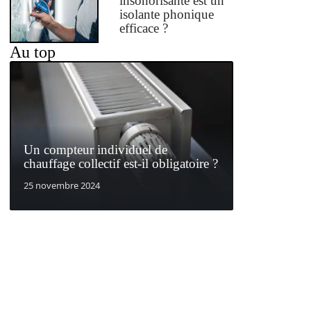
insonorisante est un
isolante phonique
efficace ?
Au top
Un compteur individuel de
chauffage collectif est-il obligatoire ?
25 novembre 2024