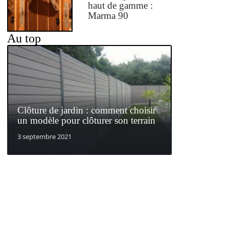
haut de gamme :
Marma 90
Au top
Clôture de jardin : comment choisir
un modèle pour clôturer son terrain
3 septembre 2021