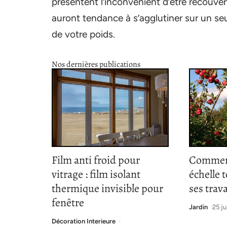
présentent l’inconvénient d’être recouve
auront tendance à s’agglutiner sur un se
de votre poids.
Nos dernières publications
Film anti froid pour
Comment
vitrage : film isolant
échelle 
thermique invisible pour
ses trav
fenêtre
Jardin
25 ju
Décoration Interieure