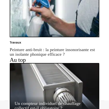
Travaux
Peinture anti-bruit : la peinture insonorisante est
un isolante phonique efficace ?
Au top
Un compteur individuel de chauffage
Contact
Mentions légales
Sitemap
collectif est-il obligatoire ?